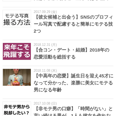
2017.09.29 (金)
【彼女候補と出会う】SNSのプロフィ
ール写真で配慮すると簡単にモテる技
2つ
2018.12.31 (月)
【合コン・デート・結婚】2018年の
恋愛活動を総括する
2018.11.08 (木)
【中高年の恋愛】誕生日を迎え45才に
なって分かった、楽勝に美女にモテる
男になる年齢
2017.10.08 (日)
【非モテ男の口癖】「時間がない」と
言い続ける男が、1人も彼女を作れな