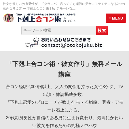
彼女が欲しい独身男性が、「タラレバ」言ってても楽勝に美女にモテモテになる2つの
意外な考え方 ― 下剋上合コン術｜by アモーレ石上
≡ MENU
トップページ
「下剋上合コン術・彼女作り」無料メール
彼女作り無料メール講座
講座
モテる男のLINE術セミナー
合コン経験2,000回以上、大人の関係を持った女性3ケタ、TV
プロ合コン幹事養成講座 説明会
出演・雑誌掲載多数、
『下剋上恋愛のプロコーチが教える モテる戦略』著者・アモ
サービス案内
ーレ石上による、
30代独身男性が自信のある男に生まれ変わり、最高にかわい
恋愛プロフィール
い彼女を作るための究極ノウハウ