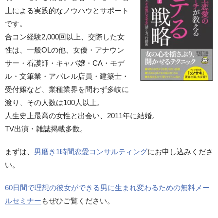
上による実践的なノウハウとサポート
です。
合コン経験2,000回以上、交際した女
性は、一般OLの他、女優・アナウン
サー・看護師・キャバ嬢・CA・モデ
ル・文筆業・アパレル店員・建築士・
受付嬢など、業種業界を問わず多岐に
渡り、その人数は100人以上。
人生史上最高の女性と出会い、2011年に結婚。
TV出演・雑誌掲載多数。
まずは、
男磨き1時間恋愛コンサルティング
にお申し込みくださ
い。
60日間で理想の彼女ができる男に生まれ変わるための無料メー
ルセミナー
もぜひご覧ください。