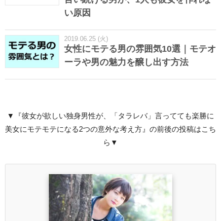
い原因
2019.06.25 (火)
女性にモテる男の雰囲気10選｜モテオ
ーラや男の魅力を醸し出す方法
▼『彼女が欲しい独身男性が、「タラレバ」言ってても楽勝に
美女にモテモテになる2つの意外な考え方』の前後の投稿はこち
ら▼