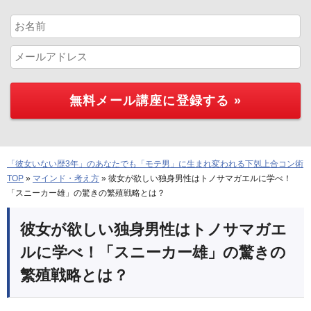
「彼女いない歴3年」のあなたでも「モテ男」に生まれ変われる下剋上合コン術
TOP
»
マインド・考え方
»
彼女が欲しい独身男性はトノサマガエルに学べ！
「スニーカー雄」の驚きの繁殖戦略とは？
彼女が欲しい独身男性はトノサマガエ
ルに学べ！「スニーカー雄」の驚きの
繁殖戦略とは？