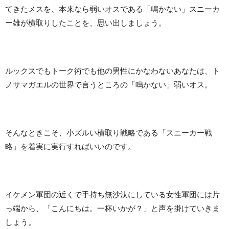
てきたメスを、本来なら弱いオスである「鳴かない」スニーカ
ー雄が横取りしたことを、思い出しましょう。
ルックスでもトーク術でも他の男性にかなわないあなたは、ト
ノサマガエルの世界で言うところの「鳴かない」弱いオス。
そんなときこそ、小ズルい横取り戦略である「スニーカー戦
略」を着実に実行すればいいのです。
イケメン軍団の近くで手持ち無沙汰にしている女性軍団には片
っ端から、「こんにちは。一杯いかが？」と声を掛けていきま
しょう。