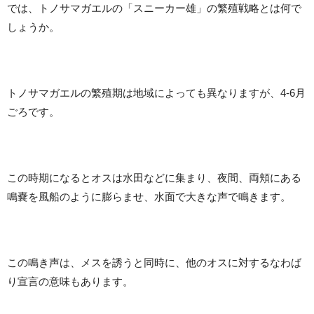
では、トノサマガエルの「スニーカー雄」の繁殖戦略とは何で
しょうか。
トノサマガエルの繁殖期は地域によっても異なりますが、4-6月
ごろです。
この時期になるとオスは水田などに集まり、夜間、両頬にある
鳴嚢を風船のように膨らませ、水面で大きな声で鳴きます。
この鳴き声は、メスを誘うと同時に、他のオスに対するなわば
り宣言の意味もあります。