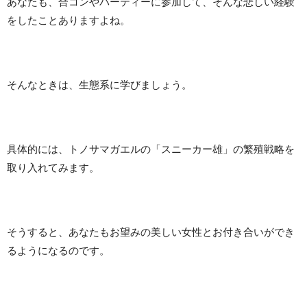
あなたも、合コンやパーティーに参加して、そんな悲しい経験
をしたことありますよね。
そんなときは、生態系に学びましょう。
具体的には、トノサマガエルの「スニーカー雄」の繁殖戦略を
取り入れてみます。
そうすると、あなたもお望みの美しい女性とお付き合いができ
るようになるのです。