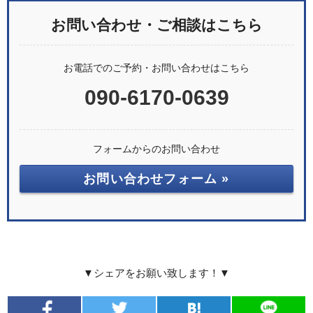
お問い合わせ・ご相談はこちら
お電話でのご予約・お問い合わせはこちら
090-6170-0639
フォームからのお問い合わせ
お問い合わせフォーム »
▼シェアをお願い致します！▼