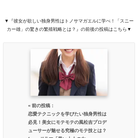
▼『彼女が欲しい独身男性はトノサマガエルに学べ！「スニー
カー雄」の驚きの繁殖戦略とは？』の前後の投稿はこちら▼
« 前の投稿：
恋愛テクニックを学びたい独身男性は
必見！美女にモテモテの風松吉プロデ
ューサーが魅せる究極のモテ技とは？