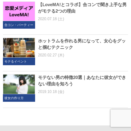
【LoveMA!とコラボ】合コンで聞き上手な男
がモテる2つの理由
2020.07.18 (土)
合コン・パーティー
ホットラムを作れる男になって、女心をグッ
と掴むテクニック
2020.02.27 (木)
モテるイベント
モテない男の特徴20選｜あなたに彼女ができ
ない理由を知ろう
2019.10.18 (金)
彼女の作り方