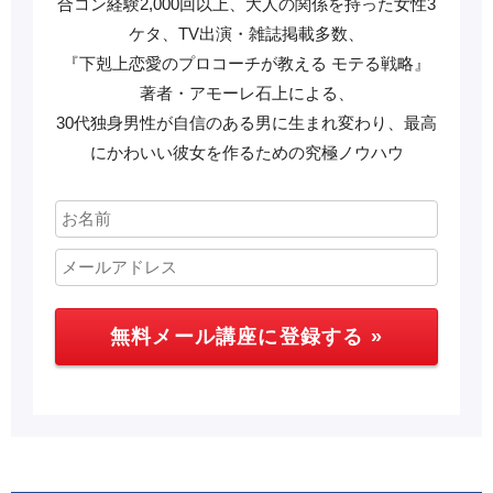
合コン経験2,000回以上、大人の関係を持った女性3
ケタ、TV出演・雑誌掲載多数、
『下剋上恋愛のプロコーチが教える モテる戦略』
著者・アモーレ石上による、
30代独身男性が自信のある男に生まれ変わり、最高
にかわいい彼女を作るための究極ノウハウ