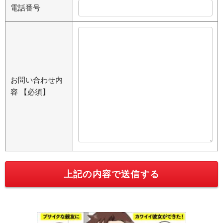
電話番号
お問い合わせ内
容
【必須】