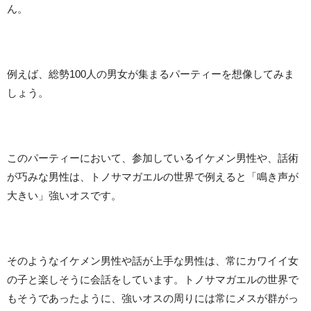
ん。
例えば、総勢100人の男女が集まるパーティーを想像してみま
しょう。
このパーティーにおいて、参加しているイケメン男性や、話術
が巧みな男性は、トノサマガエルの世界で例えると「鳴き声が
大きい」強いオスです。
そのようなイケメン男性や話が上手な男性は、常にカワイイ女
の子と楽しそうに会話をしています。トノサマガエルの世界で
もそうであったように、強いオスの周りには常にメスが群がっ