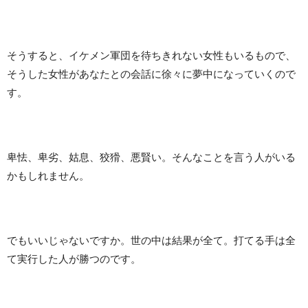
そうすると、イケメン軍団を待ちきれない女性もいるもので、
そうした女性があなたとの会話に徐々に夢中になっていくので
す。
卑怯、卑劣、姑息、狡猾、悪賢い。そんなことを言う人がいる
かもしれません。
でもいいじゃないですか。世の中は結果が全て。打てる手は全
て実行した人が勝つのです。