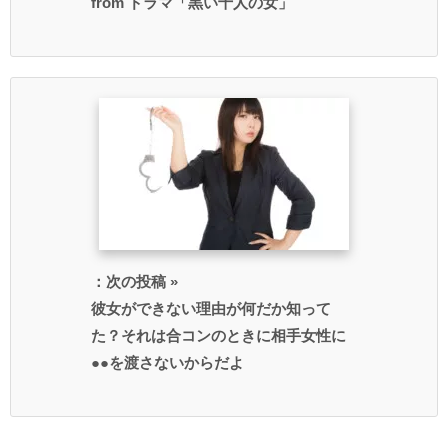
from ドラマ「黒い十人の女」
：次の投稿 »
彼女ができない理由が何だか知って
た？それは合コンのときに相手女性に
●●を渡さないからだよ