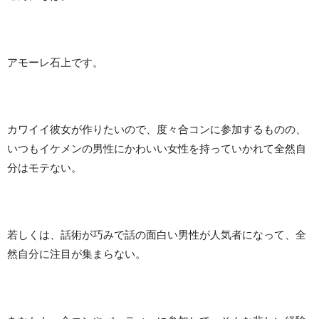
アモーレ石上です。
カワイイ彼女が作りたいので、度々合コンに参加するものの、
いつもイケメンの男性にかわいい女性を持っていかれて全然自
分はモテない。
若しくは、話術が巧みで話の面白い男性が人気者になって、全
然自分に注目が集まらない。