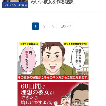
わいい彼女を作る秘訣
レストラン・飲食店
1
2
3
次へ »