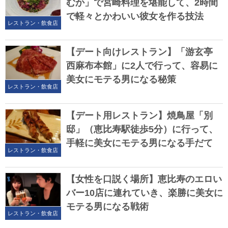
むか」で宮崎料理を堪能して、2時間
で軽々とかわいい彼女を作る技法
レストラン・飲食店
【デート向けレストラン】「游玄亭
西麻布本館」に2人で行って、容易に
美女にモテる男になる秘策
レストラン・飲食店
【デート用レストラン】焼鳥屋「別
邸」（恵比寿駅徒歩5分）に行って、
手軽に美女にモテる男になる手だて
レストラン・飲食店
【女性を口説く場所】恵比寿のエロい
バー10店に連れていき、楽勝に美女に
モテる男になる戦術
レストラン・飲食店