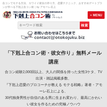
合コンでモテる方法、カワイイ彼女の作り方、恋愛テクニック、おすすめデートプラ
ンが学べる下剋上合コン術｜by アモーレ石上
≡ MENU
トップページ
「下剋上合コン術・彼女作り」無料メール
彼女作り無料メール講座
講座
モテる男のLINE術セミナー
合コン経験2,000回以上、大人の関係を持った女性3ケタ、TV
プロ合コン幹事養成講座 説明会
出演・雑誌掲載多数、
『下剋上恋愛のプロコーチが教える モテる戦略』著者・アモ
サービス案内
ーレ石上による、
30代独身男性が自信のある男に生まれ変わり、最高にかわい
恋愛プロフィール
い彼女を作るための究極ノウハウ