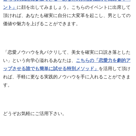
ント」
に顔を出してみましょう。こちらのイベントに出席して
頂ければ、あなたも確実に自分に大変革を起こし、男としての
価値や魅力を上げることができます。
「恋愛ノウハウを丸パクリして、美女を確実に口説き落とした
い」という向学心溢れるあなたは、
こちらの「恋愛力を劇的ア
ップさせる誰でも簡単に試せる特別メソッド」
を活用して頂け
れば、手軽に更なる実践的ノウハウを手に入れることができま
す。
どうぞお気軽にご活用下さい。