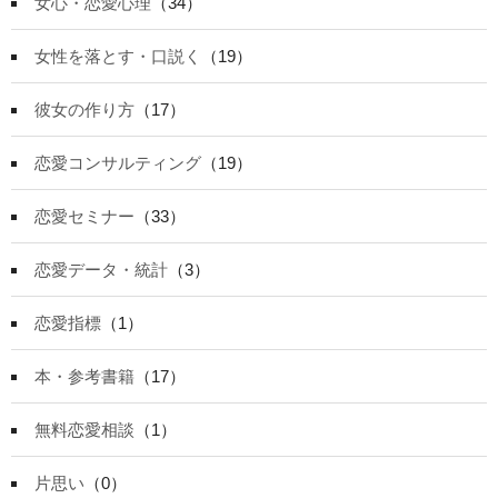
女心・恋愛心理
（34）
女性を落とす・口説く
（19）
彼女の作り方
（17）
恋愛コンサルティング
（19）
恋愛セミナー
（33）
恋愛データ・統計
（3）
恋愛指標
（1）
本・参考書籍
（17）
無料恋愛相談
（1）
片思い
（0）