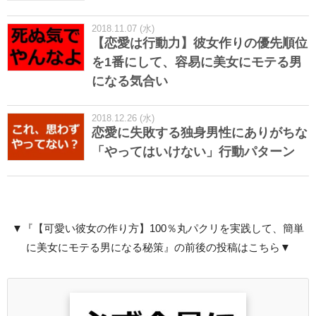
2018.11.07 (水)
【恋愛は行動力】彼女作りの優先順位
を1番にして、容易に美女にモテる男
になる気合い
2018.12.26 (水)
恋愛に失敗する独身男性にありがちな
「やってはいけない」行動パターン
▼『【可愛い彼女の作り方】100％丸パクリを実践して、簡単
に美女にモテる男になる秘策』の前後の投稿はこちら▼