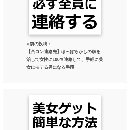
« 前の投稿：
【合コン連絡先】ほっぽらかしの癖を
治して女性に100％連絡して、手軽に美
女にモテる男になる手段