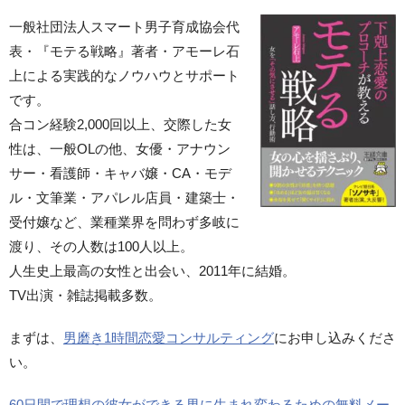
一般社団法人スマート男子育成協会代
表・『モテる戦略』著者・アモーレ石
上による実践的なノウハウとサポート
です。
合コン経験2,000回以上、交際した女
性は、一般OLの他、女優・アナウン
サー・看護師・キャバ嬢・CA・モデ
ル・文筆業・アパレル店員・建築士・
受付嬢など、業種業界を問わず多岐に
渡り、その人数は100人以上。
人生史上最高の女性と出会い、2011年に結婚。
TV出演・雑誌掲載多数。
まずは、
男磨き1時間恋愛コンサルティング
にお申し込みくださ
い。
60日間で理想の彼女ができる男に生まれ変わるための無料メー