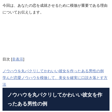
今回は、あなたの恋を成就させるために模倣が重要である理由
についてお伝えします。
目次
[
非表示
]
ノウハウを丸パクリしてかわいい彼女を作ったある男性の例
学んだ恋愛ノウハウを模倣して、美女を確実に口説き落とす方
法
ノウハウを丸パクリしてかわいい彼女を作
ったある男性の例