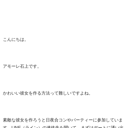
こんにちは。
アモーレ石上です。
かわいい彼女を作る方法って難しいですよね。
素敵な彼女を作ろうと日夜合コンやパーティーに参加していま
す。LINE（ライン）の連絡先を聞いて、まずはデートに誘い出