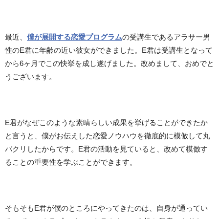
最近、
僕が展開する恋愛プログラム
の受講生であるアラサー男
性のE君に年齢の近い彼女ができました。E君は受講生となって
から6ヶ月でこの快挙を成し遂げました。改めまして、おめでと
うございます。
E君がなぜこのような素晴らしい成果を挙げることができたか
と言うと、僕がお伝えした恋愛ノウハウを徹底的に模倣して丸
パクリしたからです。E君の活動を見ていると、改めて模倣す
ることの重要性を学ぶことができます。
そもそもE君が僕のところにやってきたのは、自身が通ってい