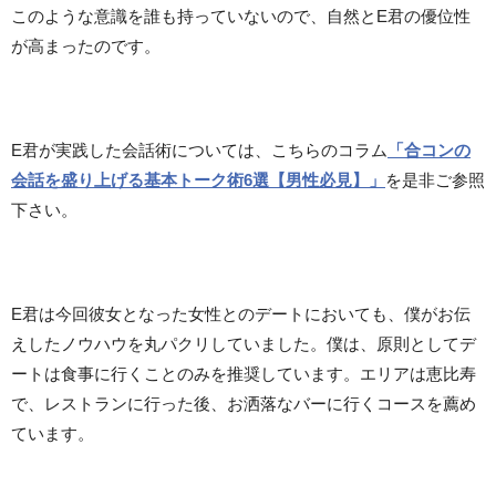
このような意識を誰も持っていないので、自然とE君の優位性
が高まったのです。
E君が実践した会話術については、こちらのコラム
「合コンの
会話を盛り上げる基本トーク術6選【男性必見】」
を是非ご参照
下さい。
E君は今回彼女となった女性とのデートにおいても、僕がお伝
えしたノウハウを丸パクリしていました。僕は、原則としてデ
ートは食事に行くことのみを推奨しています。エリアは恵比寿
で、レストランに行った後、お洒落なバーに行くコースを薦め
ています。