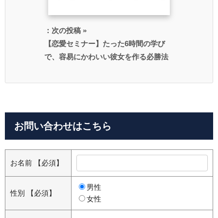
：次の投稿 »
【恋愛セミナー】たった6時間の学び
で、容易にかわいい彼女を作る必勝法
お問い合わせはこちら
お名前
【必須】
男性
性別
【必須】
女性