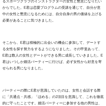
るスポーツクラブのインストラクターの女性と懇意になりたい
からでした。E君は恋愛プログラムの受講を通じて、自分が意
中の女性と懇意になるためには、自分自身の男の価値を上げる
必要があることに気づきました。
そこから、E君は積極的に出会いの機会に参加して、デートす
る女性を探す努力をするようになりました。その甲斐あって、
E君は数人の女性とデートができる男に成長していきました。E
君はいつしか婚活パーティーに行けば、必ず女性から好意を寄
せられる男になりました。
パーティーの際にE君が意識していたのは、女性と会話する際
に「共通点・共感」「ほめる」の2項目を意識して、これを徹底
的に守ったことです。婚活パーティーに参加する他の男性は、