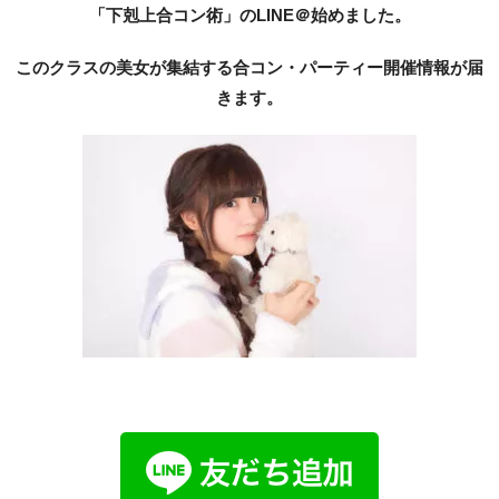
「下剋上合コン術」のLINE＠始めました。
このクラスの美女が集結する合コン・パーティー開催情報が届
きます。