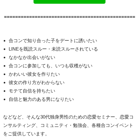
===============================================
合コンで知り合った子をデートに誘いたい
LINEを既読スルー・未読スルーされている
なかなか出会いがない
合コンに参加しても、いつも収穫がない
かわいい彼女を作りたい
彼女の作り方がわからない
モテて自信を持ちたい
自信と魅力のある男になりたい
などなど、そんな30代独身男性のための恋愛セミナー、恋愛コ
ンサルティング、コミュニティ・勉強会、各種合コンイベント
をご提供しています。