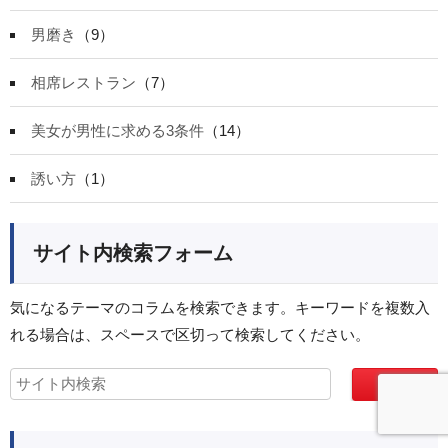
男磨き
（9）
相席レストラン
（7）
美女が男性に求める3条件
（14）
誘い方
（1）
サイト内検索フォーム
気になるテーマのコラムを検索できます。キーワードを複数入
れる場合は、スペースで区切って検索してください。