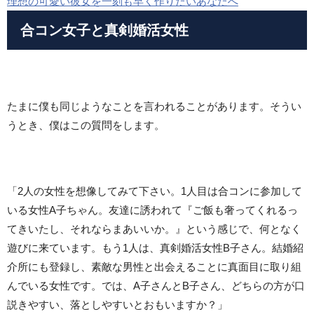
理想の可愛い彼女を一刻も早く作りたいあなたへ
合コン女子と真剣婚活女性
たまに僕も同じようなことを言われることがあります。そうい
うとき、僕はこの質問をします。
「2人の女性を想像してみて下さい。1人目は合コンに参加して
いる女性A子ちゃん。友達に誘われて『ご飯も奢ってくれるっ
てきいたし、それならまあいいか。』という感じで、何となく
遊びに来ています。もう1人は、真剣婚活女性B子さん。結婚紹
介所にも登録し、素敵な男性と出会えることに真面目に取り組
んでいる女性です。では、A子さんとB子さん、どちらの方が口
説きやすい、落としやすいとおもいますか？」