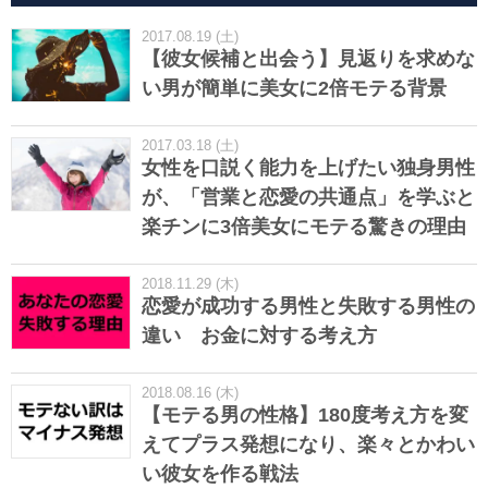
2017.08.19 (土)
【彼女候補と出会う】見返りを求めな
い男が簡単に美女に2倍モテる背景
2017.03.18 (土)
女性を口説く能力を上げたい独身男性
が、「営業と恋愛の共通点」を学ぶと
楽チンに3倍美女にモテる驚きの理由
2018.11.29 (木)
恋愛が成功する男性と失敗する男性の
違い お金に対する考え方
2018.08.16 (木)
【モテる男の性格】180度考え方を変
えてプラス発想になり、楽々とかわい
い彼女を作る戦法