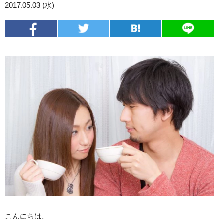
2017.05.03 (水)
こんにちは。