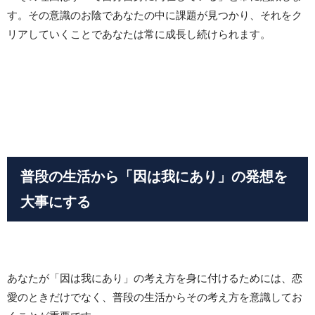
す。その意識のお陰であなたの中に課題が見つかり、それをク
リアしていくことであなたは常に成長し続けられます。
普段の生活から「因は我にあり」の発想を
大事にする
あなたが「因は我にあり」の考え方を身に付けるためには、恋
愛のときだけでなく、普段の生活からその考え方を意識してお