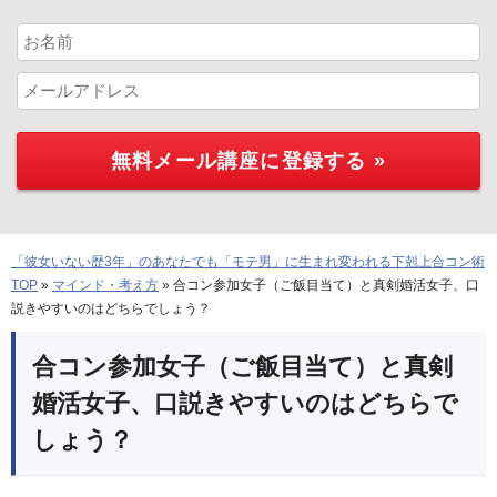
「彼女いない歴3年」のあなたでも「モテ男」に生まれ変われる下剋上合コン術
TOP
»
マインド・考え方
»
合コン参加女子（ご飯目当て）と真剣婚活女子、口
説きやすいのはどちらでしょう？
合コン参加女子（ご飯目当て）と真剣
婚活女子、口説きやすいのはどちらで
しょう？