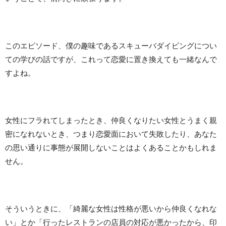
このエピソード、僕の趣味であるスキューバダイビングについ
ての学びの話ですが、これって恋愛に置き換えても一緒なんで
すよね。
女性にフラれてしまったとき、仲良くなりたい女性とうまく親
密になれないとき、つまり恋愛面において失敗したり、あなた
の思い通りに事態が展開しないことはよくあることかもしれま
せん。
そういうときに、「綺麗な女性は性格が悪いから仲良くなれな
い」とか「行ったレストランの店員の対応が悪かったから、印