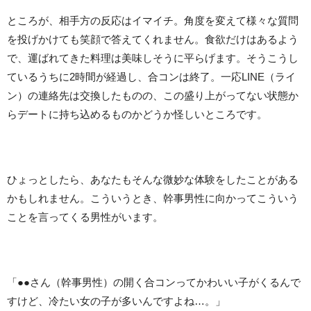
ところが、相手方の反応はイマイチ。角度を変えて様々な質問
を投げかけても笑顔で答えてくれません。食欲だけはあるよう
で、運ばれてきた料理は美味しそうに平らげます。そうこうし
ているうちに2時間が経過し、合コンは終了。一応LINE（ライ
ン）の連絡先は交換したものの、この盛り上がってない状態か
らデートに持ち込めるものかどうか怪しいところです。
ひょっとしたら、あなたもそんな微妙な体験をしたことがある
かもしれません。こういうとき、幹事男性に向かってこういう
ことを言ってくる男性がいます。
「●●さん（幹事男性）の開く合コンってかわいい子がくるんで
すけど、冷たい女の子が多いんですよね…。」