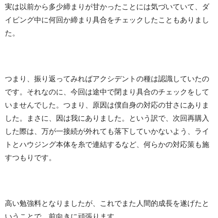
実は以前から多少締まりが甘かったことには気づいていて、ダ
イビング中に何回か締まり具合をチェックしたこともありまし
た。
つまり、振り返ってみればアクシデントの種は認識していたの
です。それなのに、今回は途中で閉まり具合のチェックをして
いませんでした。つまり、原因は僕自身の対応の甘さにありま
した。まさに、因は我にありました。という訳で、次回再購入
した際は、万が一接続が外れても落下していかないよう、ライ
トとハウジング本体を糸で連結するなど、何らかの対応策も施
すつもりです。
高い勉強料となりましたが、これでまた人間的成長を遂げたと
いうことで、前向きに頑張ります。