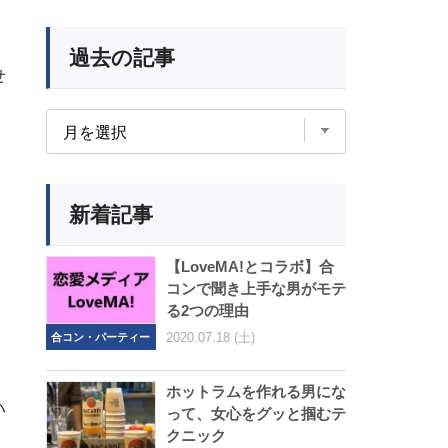
過去の記事
せ
新着記事
。
【LoveMA!とコラボ】合
コンで聞き上手な男がモテ
る2つの理由
2020.07.18 (土)
合コン・パーティー
、
ホットラムを作れる男にな
ハ
って、女心をグッと掴むテ
クニック