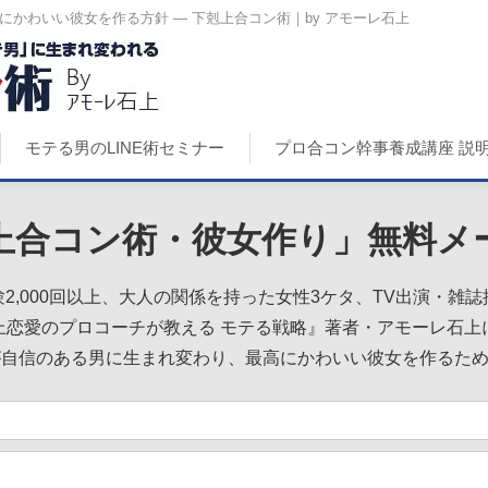
かわいい彼女を作る方針 ― 下剋上合コン術｜by アモーレ石上
モテる男のLINE術セミナー
プロ合コン幹事養成講座 説
上合コン術・彼女作り」無料メ
2,000回以上、大人の関係を持った女性3ケタ、TV出演・雑
上恋愛のプロコーチが教える モテる戦略』著者・アモーレ石上
が自信のある男に生まれ変わり、最高にかわいい彼女を作るた