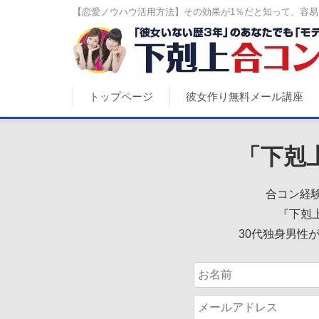
【恋愛ノウハウ活用方法】その効果が1％だと知って、容易に
トップページ
彼女作り無料メール講座
「下剋
合コン経験
『下剋
30代独身男性