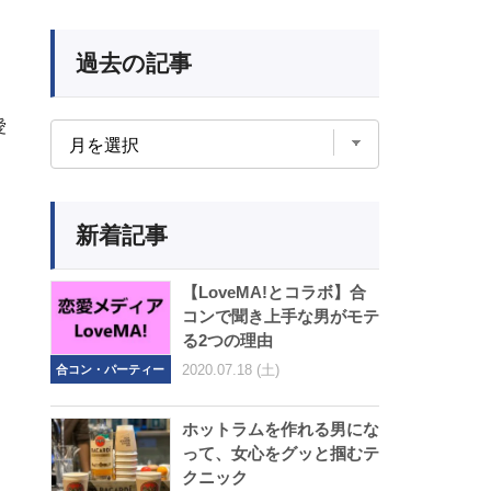
過去の記事
愛
新着記事
【LoveMA!とコラボ】合
コンで聞き上手な男がモテ
る2つの理由
2020.07.18 (土)
合コン・パーティー
ホットラムを作れる男にな
って、女心をグッと掴むテ
クニック