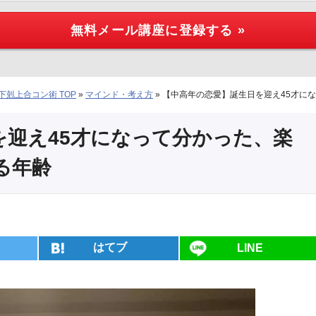
剋上合コン術 TOP
»
マインド・考え方
»
【中高年の恋愛】誕生日を迎え45才に
を迎え45才になって分かった、楽
る年齢
はてブ
LINE