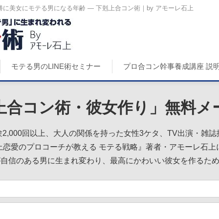
に美女にモテる男になる年齢 ― 下剋上合コン術｜by アモーレ石上
モテる男のLINE術セミナー
プロ合コン幹事養成講座 説
上合コン術・彼女作り」無料メ
2,000回以上、大人の関係を持った女性3ケタ、TV出演・雑
上恋愛のプロコーチが教える モテる戦略』著者・アモーレ石上
が自信のある男に生まれ変わり、最高にかわいい彼女を作るた