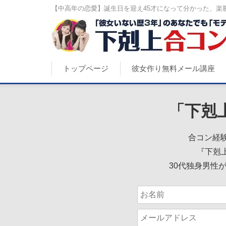
【中高年の恋愛】誕生日を迎え45才になって分かった、楽勝
トップページ
彼女作り無料メール講座
「下剋
合コン経験
『下剋
30代独身男性