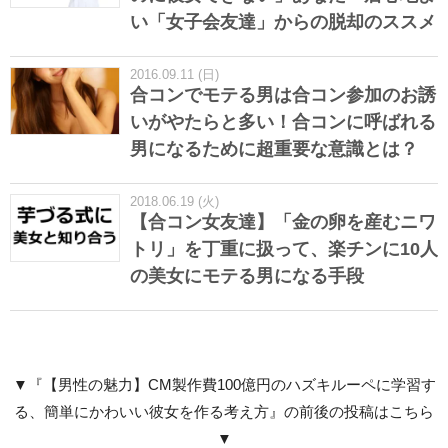
い「女子会友達」からの脱却のススメ
2016.09.11 (日)
合コンでモテる男は合コン参加のお誘
いがやたらと多い！合コンに呼ばれる
男になるために超重要な意識とは？
2018.06.19 (火)
【合コン女友達】「金の卵を産むニワ
トリ」を丁重に扱って、楽チンに10人
の美女にモテる男になる手段
▼『【男性の魅力】CM製作費100億円のハズキルーペに学習す
る、簡単にかわいい彼女を作る考え方』の前後の投稿はこちら
▼