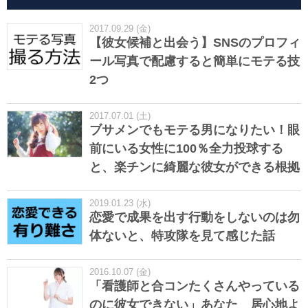
2017.09.29 (金)
【彼女候補と出会う】SNSのプロフィ
ール写真で配慮すると簡単にモテる技
2つ
2017.07.01 (土)
ブサメンでもモテる男になりたい！眼
前にいる女性に100％全力投球する
と、楽チンに綺麗な彼女ができる根拠
2019.01.23 (水)
恋愛で成果を出す行動をしないのは勿
体ないと、特攻隊を見て感じた話
2016.10.07 (金)
「看護師と合コンたくさんやっている
のに彼女できない」あなた 居心地よ