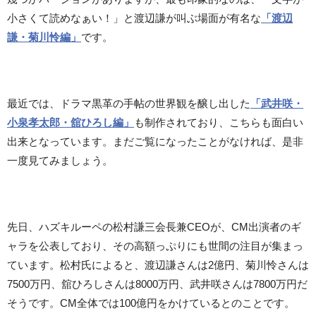
小さくて読めなぁい！」と渡辺謙が叫ぶ場面が有名な
「渡辺
謙・菊川怜編」
です。
最近では、ドラマ黒革の手帖の世界観を醸し出した
「武井咲・
小泉孝太郎・舘ひろし編」
も制作されており、こちらも面白い
出来となっています。まだご覧になったことがなければ、是非
一度見てみましょう。
先日、ハズキルーペの松村謙三会長兼CEOが、CM出演者のギ
ャラを公表しており、その高額っぷりにも世間の注目が集まっ
ています。松村氏によると、渡辺謙さんは2億円、菊川怜さんは
7500万円、舘ひろしさんは8000万円、武井咲さんは7800万円だ
そうです。CM全体では100億円をかけているとのことです。