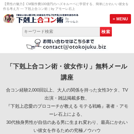
【男性の魅力】CM製作費100億円のハズキルーペに学習する、簡単にかわいい彼女を
作る考え方 ― 下剋上合コン術｜by アモーレ石上
≡ MENU
トップページ
「下剋上合コン術・彼女作り」無料メール
彼女作り無料メール講座
講座
モテる男のLINE術セミナー
合コン経験2,000回以上、大人の関係を持った女性3ケタ、TV
プロ合コン幹事養成講座 説明会
出演・雑誌掲載多数、
『下剋上恋愛のプロコーチが教える モテる戦略』著者・アモ
サービス案内
ーレ石上による、
30代独身男性が自信のある男に生まれ変わり、最高にかわい
恋愛プロフィール
い彼女を作るための究極ノウハウ