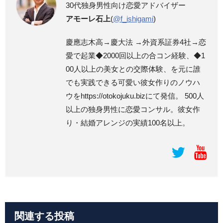
30代独身男性向け恋愛アドバイザー
アモーレ石上
(
@f_ishigami
)
慶應志木高→慶大法 →外資系証券4社→恋
愛で起業◆2000回以上の合コン経験、◆1
00人以上の美女との交際体験、を元に誰
でも実践できる可愛い彼女作りのノウハ
ウをhttps://otokojuku.bizにて発信。 500人
以上の独身男性に恋愛コンサル。彼女作
り・結婚アレンジの実績100名以上。
関連する投稿