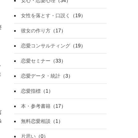
女心・恋愛心理
（34）
女性を落とす・口説く
（19）
要
彼女の作り方
（17）
恋愛コンサルティング
（19）
恋愛セミナー
（33）
ト
ま
恋愛データ・統計
（3）
恋愛指標
（1）
本・参考書籍
（17）
言
条
無料恋愛相談
（1）
片思い
（0）