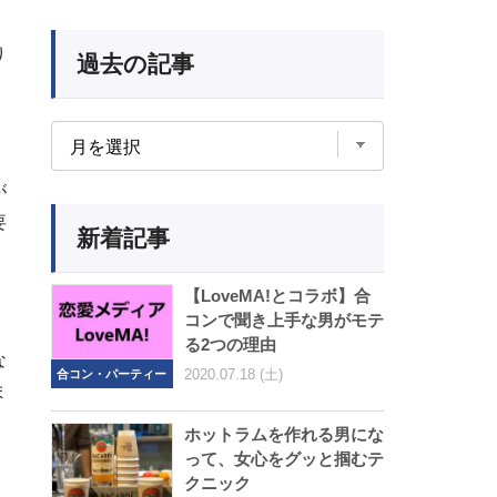
り
過去の記事
が
要
新着記事
【LoveMA!とコラボ】合
コンで聞き上手な男がモテ
る2つの理由
な
2020.07.18 (土)
合コン・パーティー
ま
ホットラムを作れる男にな
って、女心をグッと掴むテ
クニック