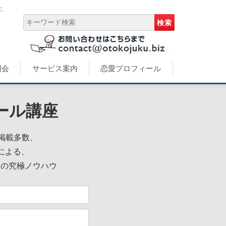
上
明会
サービス案内
恋愛プロフィール
ール講座
誌掲載多数、
による、
めの究極ノウハウ