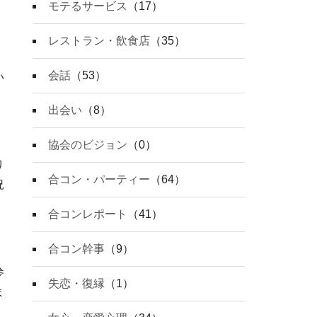
モテるサービス
（17）
レストラン・飲食店
（35）
会話
（53）
い
出会い
（8）
協会のビジョン
（0）
り
合コン・パーティー
（64）
況
合コンレポート
（41）
合コン幹事
（9）
参
失恋・復縁
（1）
ま