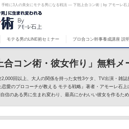
軽に3人の美女にモテる男になる戦法 ― 下剋上合コン術｜by アモーレ石
モテる男のLINE術セミナー
プロ合コン幹事養成講座 説
上合コン術・彼女作り」無料メ
2,000回以上、大人の関係を持った女性3ケタ、TV出演・雑
上恋愛のプロコーチが教える モテる戦略』著者・アモーレ石上
が自信のある男に生まれ変わり、最高にかわいい彼女を作るた