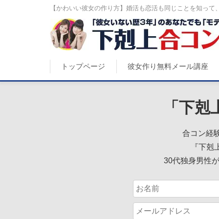
【かわいい彼女の作り方】婚活も恋活も同じことを知って、手
トップページ
彼女作り無料メール講座
「下剋
合コン経験
『下剋
30代独身男性