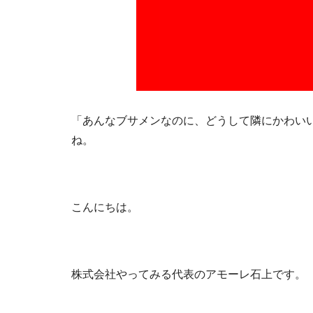
「あんなブサメンなのに、どうして隣にかわい
ね。
こんにちは。
株式会社やってみる代表のアモーレ石上です。