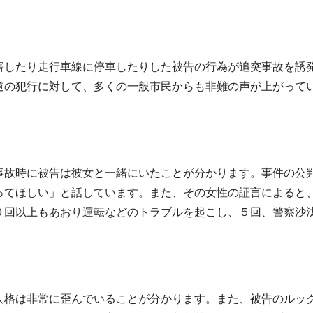
害したり走行車線に停車したりした被告の行為が追突事故を誘
道の犯行に対して、多くの一般市民からも非難の声が上がって
事故時に被告は彼女と一緒にいたことが分かります。事件の公
ってほしい」と話しています。また、その女性の証言によると
０回以上もあおり運転などのトラブルを起こし、５回、警察沙
人格は非常に歪んでいることが分かります。また、被告のルッ