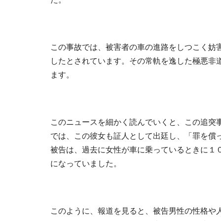
この事故では、被害者の車の進路をしつこく妨
したとされています。その常軌を逸した極悪非
ます。
このニュースを細かく読んでいくと、この追突
では、この彼女も証人として出廷し、「罪を償
被告は、過去に女性が車に乗っているときに１
になっていました。
このように、報道を見ると、被告男性の性格や