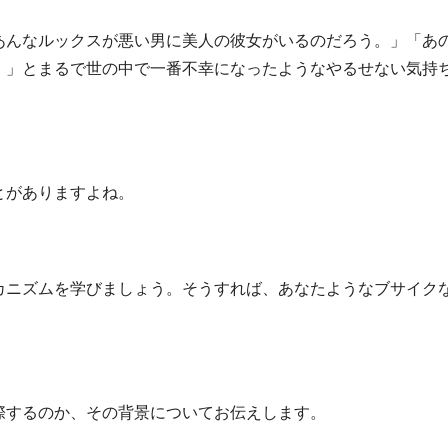
あんなルックスが悪い男に美人の彼女がいるのだろう。」「あ
。」とまるで世の中で一番不幸になったようなやるせない気持
とがありますよね。
カニズムを学びましょう。そうすれば、あなたようなブサイク
際するのか、その背景についてお伝えします。