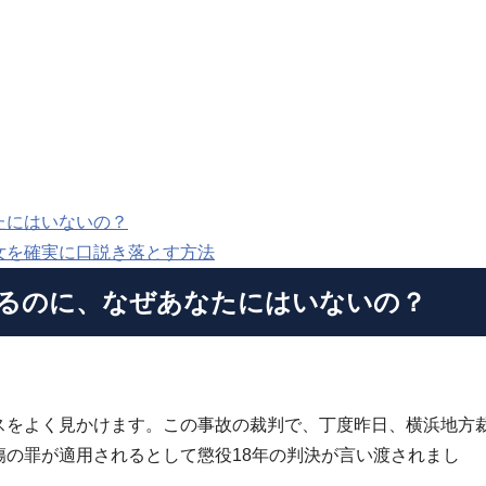
たにはいないの？
女を確実に口説き落とす方法
るのに、なぜあなたにはいないの？
スをよく見かけます。この事故の裁判で、丁度昨日、横浜地方
の罪が適用されるとして懲役18年の判決が言い渡されまし