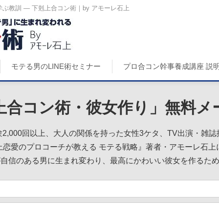
教訓 ― 下剋上合コン術｜by アモーレ石上
モテる男のLINE術セミナー
プロ合コン幹事養成講座 説
上合コン術・彼女作り」無料メ
2,000回以上、大人の関係を持った女性3ケタ、TV出演・雑
上恋愛のプロコーチが教える モテる戦略』著者・アモーレ石上
が自信のある男に生まれ変わり、最高にかわいい彼女を作るた