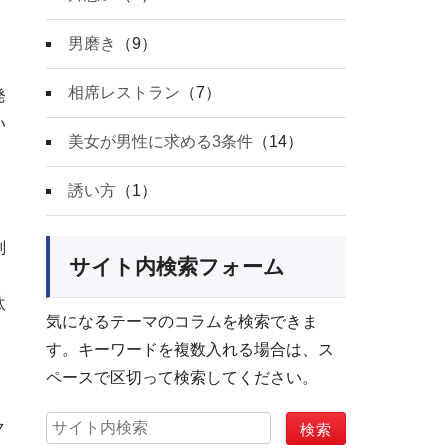
男磨き
（9）
相席レストラン
（7）
発
い
美女が男性に求める3条件
（14）
誘い方
（1）
判
サイト内検索フォーム
、
汰
気になるテーマのコラムを検索できま
す。キーワードを複数入れる場合は、ス
ペースで区切って検索してください。
ク