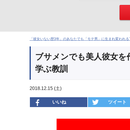
「彼女いない歴3年」のあなたでも「モテ男」に生まれ変われる下
ブサメンでも美人彼女を
学ぶ教訓
2018.12.15 (土)
いいね
ツイート