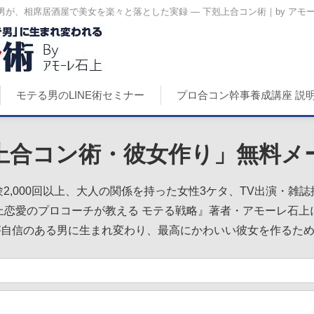
が、相席居酒屋で美女を楽々と落とした実録 ― 下剋上合コン術｜by アモ
モテる男のLINE術セミナー
プロ合コン幹事養成講座 説
上合コン術・彼女作り」無料メ
2,000回以上、大人の関係を持った女性3ケタ、TV出演・雑
上恋愛のプロコーチが教える モテる戦略』著者・アモーレ石上
が自信のある男に生まれ変わり、最高にかわいい彼女を作るた