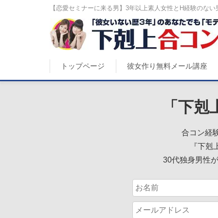
【恋愛セミナーに来る男】3年以上素人女性とH経験のない男
トップページ
彼女作り無料メール講座
「下剋
合コン経験
『下剋
30代独身男性