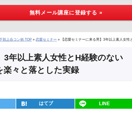
剋上合コン術 TOP
»
恋愛セミナー
»
【恋愛セミナーに来る男】3年以上素人女性
】3年以上素人女性とH経験のない
を楽々と落とした実録
はてブ
LINE