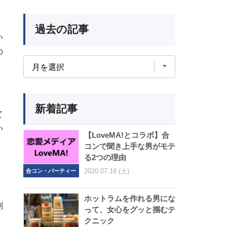
過去の記事
い
の
新着記事
て
い
【LoveMA!とコラボ】合
と
コンで聞き上手な男がモテ
る2つの理由
2020.07.18 (土)
合コン・パーティー
ホットラムを作れる男にな
別
って、女心をグッと掴むテ
クニック