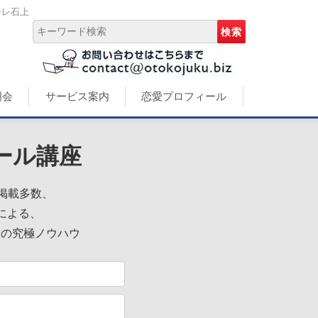
ーレ石上
明会
サービス案内
恋愛プロフィール
ール講座
誌掲載多数、
による、
めの究極ノウハウ