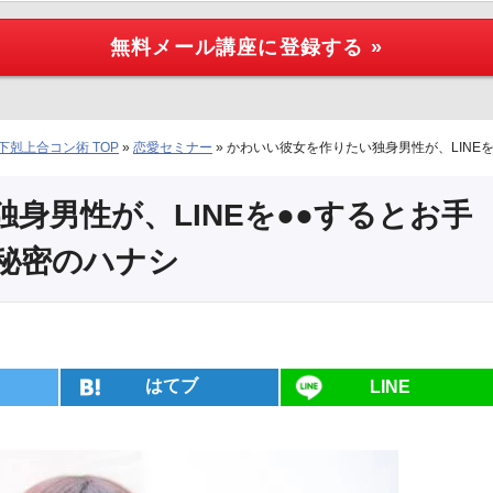
剋上合コン術 TOP
»
恋愛セミナー
»
かわいい彼女を作りたい独身男性が、LINE
身男性が、LINEを●●するとお手
秘密のハナシ
はてブ
LINE