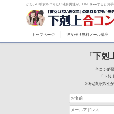
かわいい彼女を作りたい独身男性が、LINEを●●するとお手
トップページ
彼女作り無料メール講座
「下剋
合コン経験
『下剋
30代独身男性