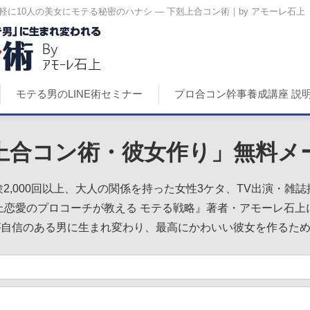
軽に10人の美女にモテる秘密のハナシ ― 下剋上合コン術｜by アモーレ石上
モテる男のLINE術セミナー
プロ合コン幹事養成講座 説
上合コン術・彼女作り」無料メ
2,000回以上、大人の関係を持った女性3ケタ、TV出演・雑
上恋愛のプロコーチが教える モテる戦略』著者・アモーレ石上
が自信のある男に生まれ変わり、最高にかわいい彼女を作るた