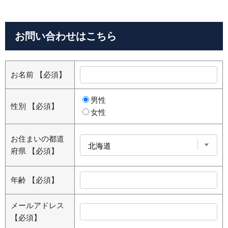
お問い合わせはこちら
お名前
【必須】
男性
性別
【必須】
女性
お住まいの都道
府県
【必須】
年齢
【必須】
メールアドレス
【必須】