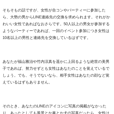
そもそもの話ですが、女性が合コンやパーティーに参加した
ら、大勢の男からLINE連絡先の交換を求められます。それがか
わいい女性であればなおさらです。50人以上の男女が参加する
ようなパーティーであれば、一回のイベント参加につき女性は
10名以上の男性と連絡先を交換しているはずです。
あなたが福山雅治や竹内涼真を遥かに上回るような絶世の美男
子であれば、努力せずとも女性はあなたのことを覚えているで
しょう。でも、そうでないなら、相手女性はあなたの顔など覚
えているはずもありません。
そのとき、あなたのLINEのアイコンに写真の掲載がなかった
り、あったとしても風景とか車とか犬の写真だったら、女性は