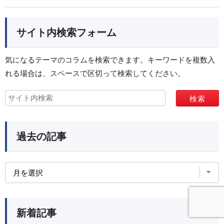
サイト内検索フォーム
気になるテーマのコラムを検索できます。キーワードを複数入
れる場合は、スペースで区切って検索してください。
過去の記事
新着記事