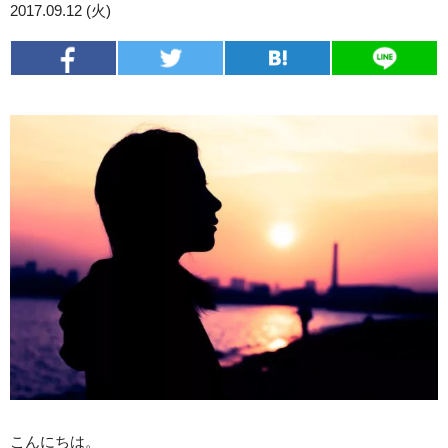
2017.09.12 (火)
こんにちは。