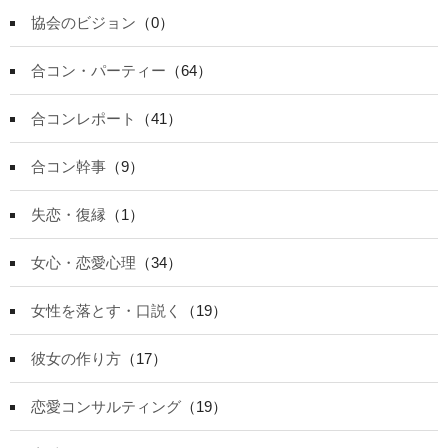
協会のビジョン
（0）
合コン・パーティー
（64）
合コンレポート
（41）
合コン幹事
（9）
失恋・復縁
（1）
女心・恋愛心理
（34）
女性を落とす・口説く
（19）
彼女の作り方
（17）
恋愛コンサルティング
（19）