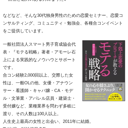
などなど、そんな30代独身男性のための恋愛セミナー、恋愛コ
ンサルティング、コミュニティ・勉強会、各種合コンイベント
をご提供しています。
一般社団法人スマート男子育成協会代
表・『モテる戦略』著者・アモーレ石
上による実践的なノウハウとサポート
です。
合コン経験2,000回以上、交際した女
性は、一般OLの他、女優・アナウン
サー・看護師・キャバ嬢・CA・モデ
ル・文筆業・アパレル店員・建築士・
受付嬢など、業種業界を問わず多岐に
渡り、その人数は100人以上。
人生史上最高の女性と出会い、2011年に結婚。