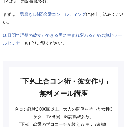
TV出演・雑誌掲載多数。
まずは、
男磨き1時間恋愛コンサルティング
にお申し込みくださ
い。
60日間で理想の彼女ができる男に生まれ変わるための無料メー
ルセミナー
もぜひご覧ください。
「下剋上合コン術・彼女作り」
無料メール講座
合コン経験2,000回以上、大人の関係を持った女性3
ケタ、TV出演・雑誌掲載多数、
『下剋上恋愛のプロコーチが教える モテる戦略』