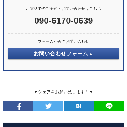
お電話でのご予約・お問い合わせはこちら
090-6170-0639
フォームからのお問い合わせ
お問い合わせフォーム »
▼シェアをお願い致します！▼