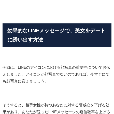
効果的なLINEメッセージで、美女をデート
に誘い出す方法
今回は、LINEのアイコンにおける顔写真の重要性についてお伝
えしました。アイコンが顔写真でないのであれば、今すぐにで
も顔写真に変えましょう。
そうすると、相手女性が持つあなたに対する警戒心を下げる効
果があり、あなたが送ったLINEメッセージの返信確率を上げる