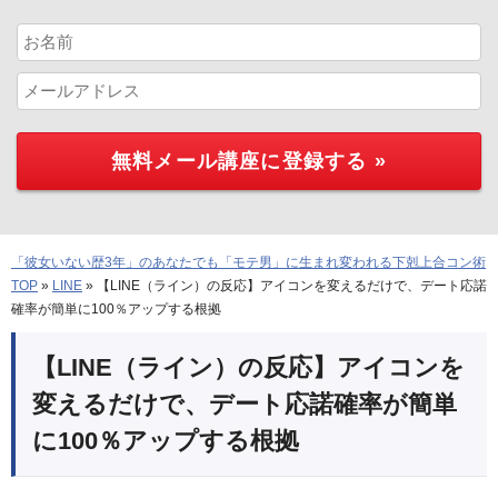
「彼女いない歴3年」のあなたでも「モテ男」に生まれ変われる下剋上合コン術
TOP
»
LINE
»
【LINE（ライン）の反応】アイコンを変えるだけで、デート応諾
確率が簡単に100％アップする根拠
【LINE（ライン）の反応】アイコンを
変えるだけで、デート応諾確率が簡単
に100％アップする根拠