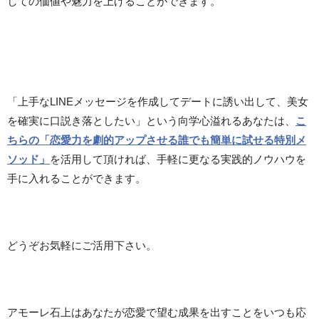
しての価値や魅力を上げることができます。
「上手なLINEメッセージを作成してデートに誘い出して、美女
を確実に口説き落としたい」という向学心溢れるあなたは、
こ
ちらの「恋愛力を劇的アップさせる誰でも簡単に試せる特別メ
ソッド」
を活用して頂ければ、手軽に更なる実践的ノウハウを
手に入れることができます。
どうぞお気軽にご活用下さい。
アモーレ石上はあなたが恋愛で望む成果を出すことをいつも応