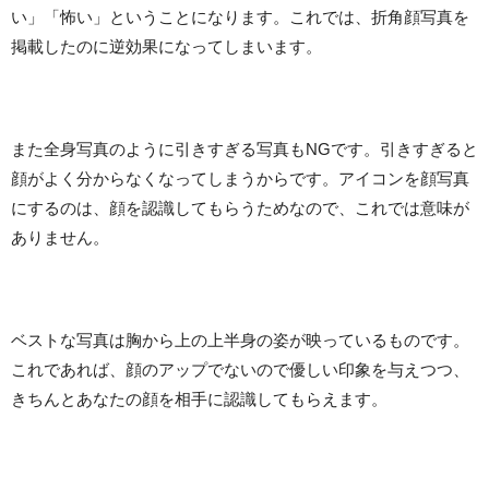
い」「怖い」ということになります。これでは、折角顔写真を
掲載したのに逆効果になってしまいます。
また全身写真のように引きすぎる写真もNGです。引きすぎると
顔がよく分からなくなってしまうからです。アイコンを顔写真
にするのは、顔を認識してもらうためなので、これでは意味が
ありません。
ベストな写真は胸から上の上半身の姿が映っているものです。
これであれば、顔のアップでないので優しい印象を与えつつ、
きちんとあなたの顔を相手に認識してもらえます。