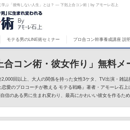
学ぶ「後悔しない人生」とは？ ― 下剋上合コン術｜by アモーレ石上
モテる男のLINE術セミナー
プロ合コン幹事養成講座 説
上合コン術・彼女作り」無料メ
2,000回以上、大人の関係を持った女性3ケタ、TV出演・雑
上恋愛のプロコーチが教える モテる戦略』著者・アモーレ石上
が自信のある男に生まれ変わり、最高にかわいい彼女を作るた