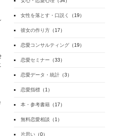
女心・恋愛心理
（34）
％
女性を落とす・口説く
（19）
し
彼女の作り方
（17）
恋愛コンサルティング
（19）
せ
恋愛セミナー
（33）
こ
。
恋愛データ・統計
（3）
恋愛指標
（1）
々
本・参考書籍
（17）
無料恋愛相談
（1）
片思い
（0）