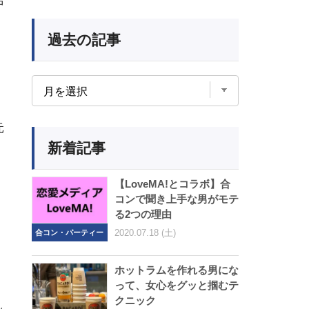
中
、
過去の記事
元
新着記事
【LoveMA!とコラボ】合
コンで聞き上手な男がモテ
る2つの理由
2020.07.18 (土)
合コン・パーティー
ホットラムを作れる男にな
って、女心をグッと掴むテ
クニック