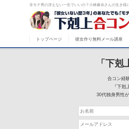
非モテ男の冴えない一生でいいの？小林麻央さんの生き様に
トップページ
彼女作り無料メール講座
「下剋
合コン経験
『下剋
30代独身男性