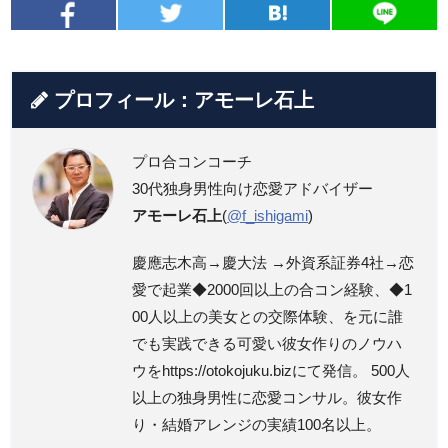
プロフィール：アモーレ石上
プロ合コンコーチ
30代独身男性向け恋愛アドバイザー
アモーレ石上
(
@f_ishigami
)
慶應志木高→慶大法 →外資系証券4社→恋
愛で起業◆2000回以上の合コン経験、◆1
00人以上の美女との交際体験、を元に誰
でも実践できる可愛い彼女作りのノウハ
ウをhttps://otokojuku.bizにて発信。 500人
以上の独身男性に恋愛コンサル。彼女作
り・結婚アレンジの実績100名以上。