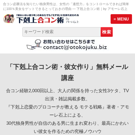
合コン必勝法を知りたい独身男性は、女性の「連想力」をコントロールできれば簡単
に100％美女をゲットできるとっておきの理由 ― 下剋上合コン術｜by アモーレ石上
≡ MENU
トップページ
「下剋上合コン術・彼女作り」無料メール
彼女作り無料メール講座
講座
モテる男のLINE術セミナー
合コン経験2,000回以上、大人の関係を持った女性3ケタ、TV
プロ合コン幹事養成講座 説明会
出演・雑誌掲載多数、
『下剋上恋愛のプロコーチが教える モテる戦略』著者・アモ
サービス案内
ーレ石上による、
30代独身男性が自信のある男に生まれ変わり、最高にかわい
恋愛プロフィール
い彼女を作るための究極ノウハウ