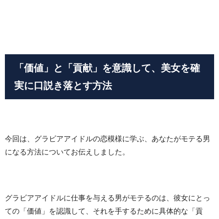
「価値」と「貢献」を意識して、美女を確
実に口説き落とす方法
今回は、グラビアアイドルの恋模様に学ぶ、あなたがモテる男
になる方法についてお伝えしました。
グラビアアイドルに仕事を与える男がモテるのは、彼女にとっ
ての「価値」を認識して、それを手するために具体的な「貢