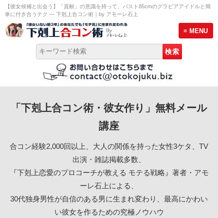
【彼女候補と出会う】「貢献」の意識を持って、バスト85cmのグラビアアイドルと簡
単に付き合うテク ― 下剋上合コン術｜by アモーレ石上
≡ MENU
トップページ
「下剋上合コン術・彼女作り」無料メール
彼女作り無料メール講座
講座
モテる男のLINE術セミナー
合コン経験2,000回以上、大人の関係を持った女性3ケタ、TV
プロ合コン幹事養成講座 説明会
出演・雑誌掲載多数、
『下剋上恋愛のプロコーチが教える モテる戦略』著者・アモ
サービス案内
ーレ石上による、
30代独身男性が自信のある男に生まれ変わり、最高にかわい
恋愛プロフィール
い彼女を作るための究極ノウハウ