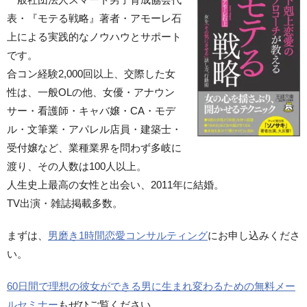
表・『モテる戦略』著者・アモーレ石
上による実践的なノウハウとサポート
です。
合コン経験2,000回以上、交際した女
性は、一般OLの他、女優・アナウン
サー・看護師・キャバ嬢・CA・モデ
ル・文筆業・アパレル店員・建築士・
受付嬢など、業種業界を問わず多岐に
渡り、その人数は100人以上。
人生史上最高の女性と出会い、2011年に結婚。
TV出演・雑誌掲載多数。
まずは、
男磨き1時間恋愛コンサルティング
にお申し込みくださ
い。
60日間で理想の彼女ができる男に生まれ変わるための無料メー
ルセミナー
もぜひご覧ください。