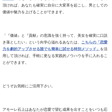
頂ければ、あなたも確実に自分に大変革を起こし、男としての
価値や魅力を上げることができます。
「『価値』と『貢献』の意識を強く持って、美女を確実に口説
き落としたい」という向学心溢れるあなたは、
こちらの「恋愛
力を劇的アップさせる誰でも簡単に試せる特別メソッド」
を活
用して頂ければ、手軽に更なる実践的ノウハウを手に入れるこ
とができます。
どうぞお気軽にご活用下さい。
アモーレ石上はあなたが恋愛で望む成果を出すことをいつも応