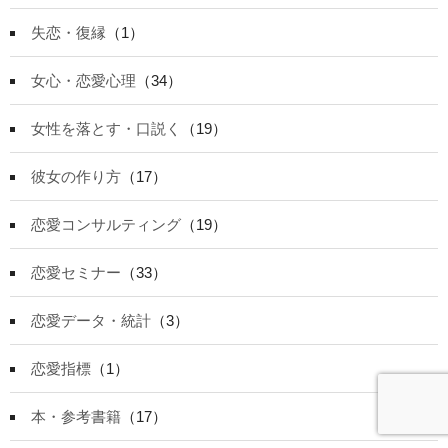
失恋・復縁
（1）
女心・恋愛心理
（34）
女性を落とす・口説く
（19）
彼女の作り方
（17）
恋愛コンサルティング
（19）
恋愛セミナー
（33）
恋愛データ・統計
（3）
恋愛指標
（1）
本・参考書籍
（17）