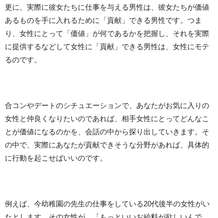
更に、実際に彼女たちに仕事を与える男性は、彼女たちが価値
あるものを手に入れるために「貢献」できる男性です。つま
り、女性にとって「価値」が何であるかを把握し、それを実際
に提供するなどして女性に「貢献」できる男性は、女性にモテ
るのです。
合コンやデートのシチュエーションで、あなたがお気に入りの
女性と仲良くなりたいのであれば、相手女性にとってどんなこ
とが価値になるのかを、会話の中から探り出していきます。そ
の中で、実際にあなたが貢献できそうな分野があれば、具体的
に行動を起こせばいいのです。
例えば、今幼稚園の先生の仕事をしている20代後半の女性がい
たとします。その女性が、「もっといいお給料が欲しいんで、