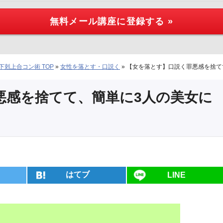
剋上合コン術 TOP
»
女性を落とす・口説く
»
【女を落とす】口説く罪悪感を捨て
悪感を捨てて、簡単に3人の美女に
はてブ
LINE