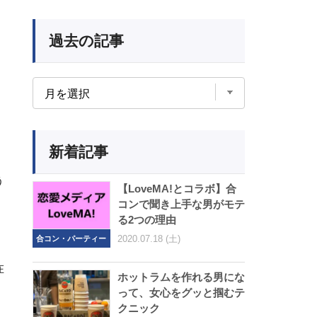
過去の記事
新着記事
う
【LoveMA!とコラボ】合
コンで聞き上手な男がモテ
る2つの理由
2020.07.18 (土)
合コン・パーティー
在
ホットラムを作れる男にな
って、女心をグッと掴むテ
クニック