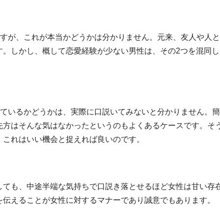
ですが、これが本当かどうかは分かりません。元来、友人や人と
す。しかし、概して恋愛経験が少ない男性は、その2つを混同し
っているかどうかは、実際に口説いてみないと分かりません。簡
先方はそんな気はなかったというのもよくあるケースです。そ
、これはいい機会と捉えれば良いのです。
しても、中途半端な気持ちで口説き落とせるほど女性は甘い存
を伝えることが女性に対するマナーであり誠意でもあります。