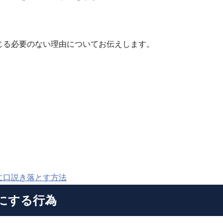
じる必要のない理由についてお伝えします。
に口説き落とす方法
にする行為