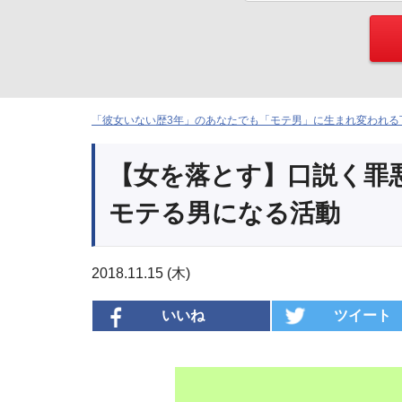
「彼女いない歴3年」のあなたでも「モテ男」に生まれ変われる下
【女を落とす】口説く罪
モテる男になる活動
2018.11.15 (木)
いいね
ツイート