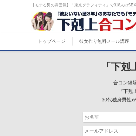
【モテる男の雰囲気】「東京グラフィティ」で318人のSE
トップページ
彼女作り無料メール講座
「下剋
合コン経験
『下剋
30代独身男性