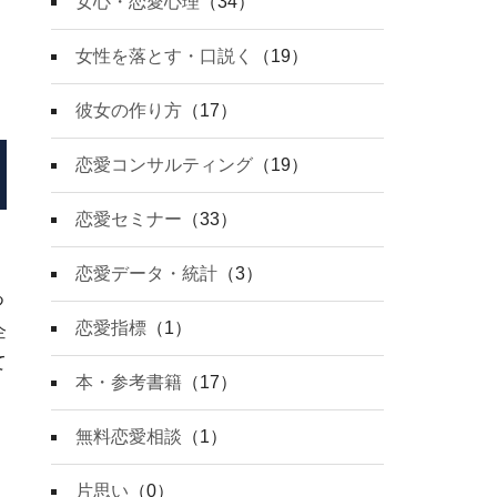
女心・恋愛心理
（34）
女性を落とす・口説く
（19）
彼女の作り方
（17）
恋愛コンサルティング
（19）
恋愛セミナー
（33）
恋愛データ・統計
（3）
つ
恋愛指標
（1）
企
て
本・参考書籍
（17）
無料恋愛相談
（1）
片思い
（0）