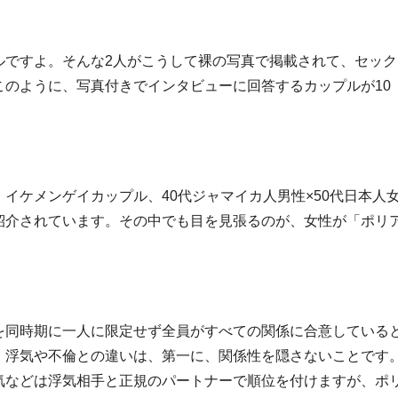
ルですよ。そんな2人がこうして裸の写真で掲載されて、セック
のように、写真付きでインタビューに回答するカップルが10
イケメンゲイカップル、40代ジャマイカ人男性×50代日本人
紹介されています。その中でも目を見張るのが、女性が「ポリ
を同時期に一人に限定せず全員がすべての関係に合意している
。浮気や不倫との違いは、第一に、関係性を隠さないことです
気などは浮気相手と正規のパートナーで順位を付けますが、ポ