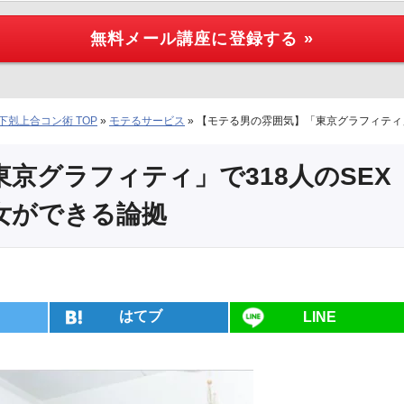
剋上合コン術 TOP
»
モテるサービス
»
【モテる男の雰囲気】「東京グラフィティ」
京グラフィティ」で318人のSEX
女ができる論拠
はてブ
LINE