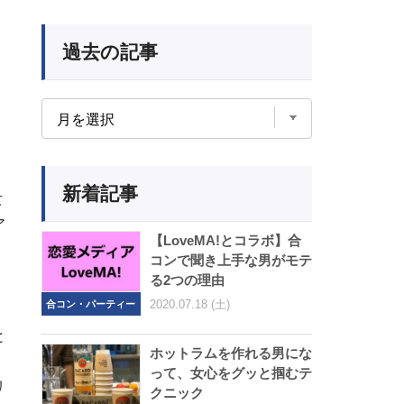
過去の記事
新着記事
女
ア
【LoveMA!とコラボ】合
コンで聞き上手な男がモテ
る2つの理由
2020.07.18 (土)
合コン・パーティー
と
ホットラムを作れる男にな
。
って、女心をグッと掴むテ
リ
クニック