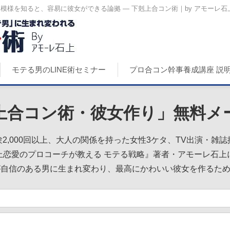
X模様を知ると、容易に彼女ができる論拠 ― 下剋上合コン術｜by アモーレ石
モテる男のLINE術セミナー
プロ合コン幹事養成講座 説
上合コン術・彼女作り」無料メ
2,000回以上、大人の関係を持った女性3ケタ、TV出演・雑
上恋愛のプロコーチが教える モテる戦略』著者・アモーレ石上
が自信のある男に生まれ変わり、最高にかわいい彼女を作るた