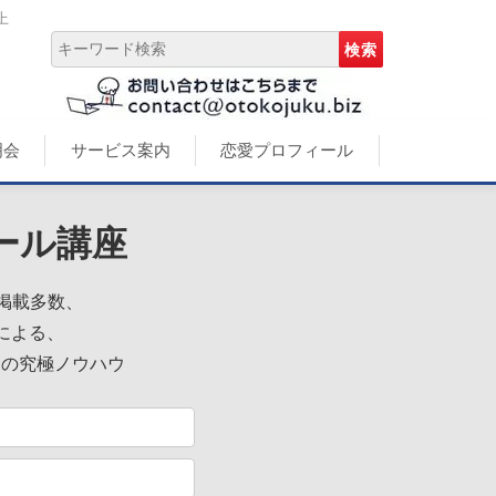
上
明会
サービス案内
恋愛プロフィール
ール講座
誌掲載多数、
による、
めの究極ノウハウ