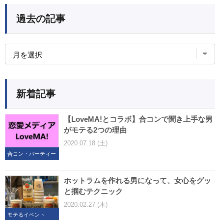
過去の記事
新着記事
【LoveMA!とコラボ】合コンで聞き上手な男
がモテる2つの理由
2020.07.18 (土)
合コン・パーティー
ホットラムを作れる男になって、女心をグッ
と掴むテクニック
2020.02.27 (木)
モテるイベント