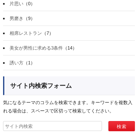
片思い
（0）
男磨き
（9）
相席レストラン
（7）
美女が男性に求める3条件
（14）
誘い方
（1）
サイト内検索フォーム
気になるテーマのコラムを検索できます。キーワードを複数入
れる場合は、スペースで区切って検索してください。