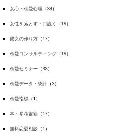
女心・恋愛心理
（34）
女性を落とす・口説く
（19）
彼女の作り方
（17）
恋愛コンサルティング
（19）
恋愛セミナー
（33）
恋愛データ・統計
（3）
恋愛指標
（1）
本・参考書籍
（17）
無料恋愛相談
（1）