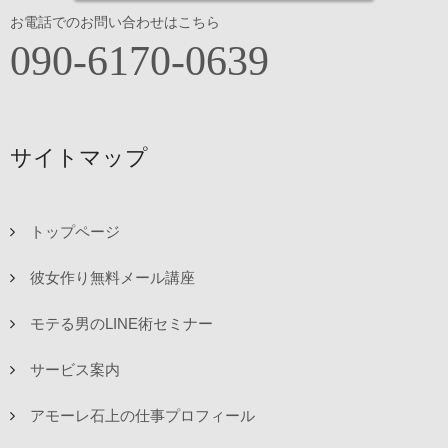
お電話でのお問い合わせはこちら
090-6170-0639
サイトマップ
トップページ
彼女作り無料メール講座
モテる男のLINE術セミナー
サービス案内
アモーレ石上の仕事プロフィール