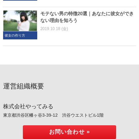
モテない男の特徴20選｜あなたに彼女ができ
ない理由を知ろう
2019.10.18 (金)
彼女の作り方
運営組織概要
株式会社やってみる
東京都渋谷区幡ヶ谷3-39-12 渋谷ウエストビル1階
お問い合わせ »