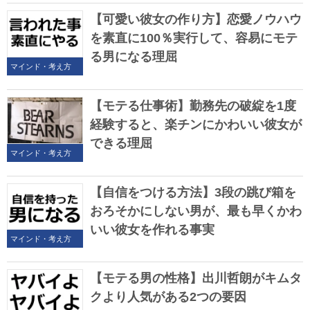
【可愛い彼女の作り方】恋愛ノウハウ
を素直に100％実行して、容易にモテ
る男になる理屈
マインド・考え方
【モテる仕事術】勤務先の破綻を1度
経験すると、楽チンにかわいい彼女が
できる理屈
マインド・考え方
【自信をつける方法】3段の跳び箱を
おろそかにしない男が、最も早くかわ
いい彼女を作れる事実
マインド・考え方
【モテる男の性格】出川哲朗がキムタ
クより人気がある2つの要因