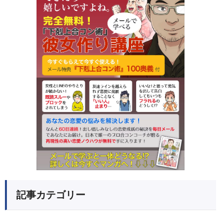
記事カテゴリー