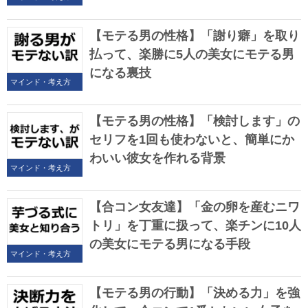
【モテる男の性格】「謝り癖」を取り
払って、楽勝に5人の美女にモテる男
になる裏技
マインド・考え方
【モテる男の性格】「検討します」の
セリフを1回も使わないと、簡単にか
わいい彼女を作れる背景
マインド・考え方
【合コン女友達】「金の卵を産むニワ
トリ」を丁重に扱って、楽チンに10人
の美女にモテる男になる手段
マインド・考え方
【モテる男の行動】「決める力」を強