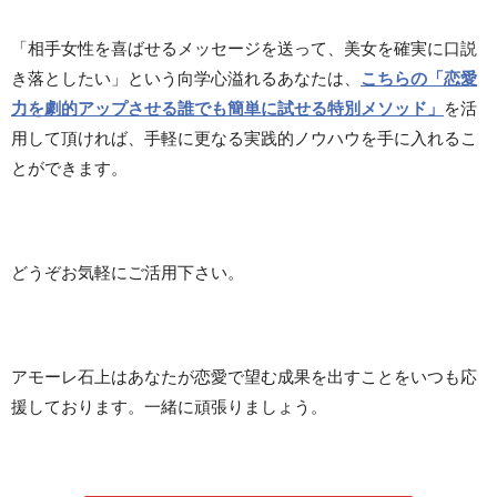
「相手女性を喜ばせるメッセージを送って、美女を確実に口説
き落としたい」という向学心溢れるあなたは、
こちらの「恋愛
力を劇的アップさせる誰でも簡単に試せる特別メソッド」
を活
用して頂ければ、手軽に更なる実践的ノウハウを手に入れるこ
とができます。
どうぞお気軽にご活用下さい。
アモーレ石上はあなたが恋愛で望む成果を出すことをいつも応
援しております。一緒に頑張りましょう。