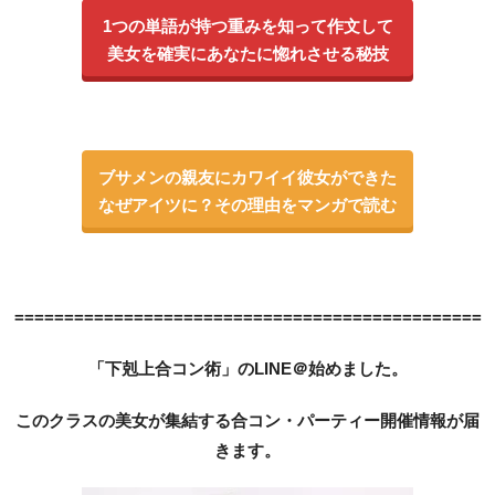
1つの単語が持つ重みを知って作文して
美女を確実にあなたに惚れさせる秘技
ブサメンの親友にカワイイ彼女ができた
なぜアイツに？その理由をマンガで読む
===============================================
「下剋上合コン術」のLINE＠始めました。
このクラスの美女が集結する合コン・パーティー開催情報が届
きます。