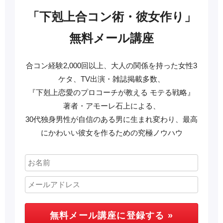
「下剋上合コン術・彼女作り」
無料メール講座
合コン経験2,000回以上、大人の関係を持った女性3
ケタ、TV出演・雑誌掲載多数、
『下剋上恋愛のプロコーチが教える モテる戦略』
著者・アモーレ石上による、
30代独身男性が自信のある男に生まれ変わり、最高
にかわいい彼女を作るための究極ノウハウ