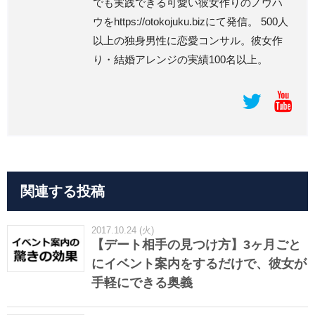
でも実践できる可愛い彼女作りのノウハ
ウをhttps://otokojuku.bizにて発信。 500人
以上の独身男性に恋愛コンサル。彼女作
り・結婚アレンジの実績100名以上。
関連する投稿
2017.10.24 (火)
【デート相手の見つけ方】3ヶ月ごと
にイベント案内をするだけで、彼女が
手軽にできる奥義