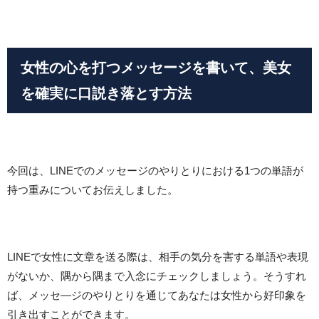
女性の心を打つメッセージを書いて、美女
を確実に口説き落とす方法
今回は、LINEでのメッセージのやりとりにおける1つの単語が
持つ重みについてお伝えしました。
LINEで女性に文章を送る際は、相手の気分を害する単語や表現
がないか、隅から隅まで入念にチェックしましょう。そうすれ
ば、メッセ―ジのやりとりを通じてあなたは女性から好印象を
引き出すことができます。