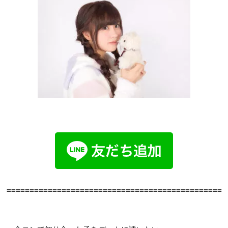
===============================================