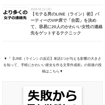
2018.03.12 (月)
【モテる男のLINE（ライン）術】パ
ーティーのVIP席で「合図」を決め
て、容易に20人のかわいい女性の連絡
先をゲットするテクニック
▼『【LINE（ライン）の反応】単語1つが与える影響の大きさ
を知って、手軽にかわいい彼女を作る文章作成術』の前後の投
稿はこちら▼