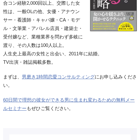
合コン経験2,000回以上、交際した女
性は、一般OLの他、女優・アナウン
サー・看護師・キャバ嬢・CA・モデ
ル・文筆業・アパレル店員・建築士・
受付嬢など、業種業界を問わず多岐に
渡り、その人数は100人以上。
人生史上最高の女性と出会い、2011年に結婚。
TV出演・雑誌掲載多数。
まずは、
男磨き1時間恋愛コンサルティング
にお申し込みくださ
い。
60日間で理想の彼女ができる男に生まれ変わるための無料メー
ルセミナー
もぜひご覧ください。