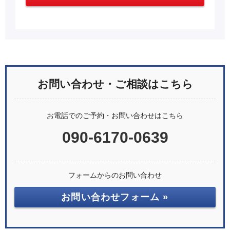
お問い合わせ・ご相談はこちら
お電話でのご予約・お問い合わせはこちら
090-6170-0639
フォームからのお問い合わせ
お問い合わせフォーム »