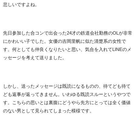
悲しいですよね。
先日参加した合コンで出会った24才の鉄道会社勤務のOLが非常
にかわいい子でした。女優の吉岡里帆に似た清楚系の女性で
す。何としても仲良くなりたいと思い、気合を入れてLINEのメ
ッセージを考えて送りました。
しかし、送ったメッセージは既読になるものの、待てども待て
ども返事が返ってきません。いわゆる既読スルーというやつで
す。こちらの思いとは裏腹にどうやら先方にとっては全く価値
のない男として見られてしまった模様です。