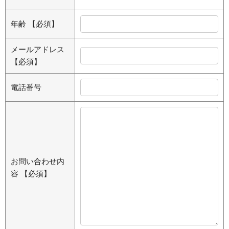
年齢
【必須】
メールアドレス
【必須】
電話番号
お問い合わせ内
容
【必須】