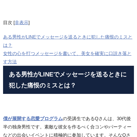
目次
[
非表示
]
ある男性がLINEでメッセージを送るときに犯した痛恨のミスと
は？
女性の心を打つメッセージを書いて、美女を確実に口説き落と
す方法
ある男性がLINEでメッセージを送るときに
犯した痛恨のミスとは？
僕が展開する恋愛プログラム
の受講生であるQさんは、30代後
半の独身男性です。素敵な彼女を作るべく合コンやパーティー
などの出会いイベントに積極的に参加しています。そんなQさ