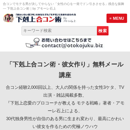
合コンでモテる男が決してやらない「女性の心を一発でドン引きさせる」残念な振舞
― 下剋上合コン術｜by アモーレ石上
≡ MENU
トップページ
「下剋上合コン術・彼女作り」無料メール
彼女作り無料メール講座
講座
モテる男のLINE術セミナー
合コン経験2,000回以上、大人の関係を持った女性3ケタ、TV
プロ合コン幹事養成講座 説明会
出演・雑誌掲載多数、
『下剋上恋愛のプロコーチが教える モテる戦略』著者・アモ
サービス案内
ーレ石上による、
30代独身男性が自信のある男に生まれ変わり、最高にかわい
恋愛プロフィール
い彼女を作るための究極ノウハウ