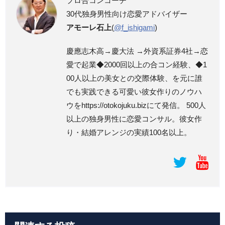
プロ合コンコーチ
30代独身男性向け恋愛アドバイザー
アモーレ石上
(
@f_ishigami
)
慶應志木高→慶大法 →外資系証券4社→恋
愛で起業◆2000回以上の合コン経験、◆1
00人以上の美女との交際体験、を元に誰
でも実践できる可愛い彼女作りのノウハ
ウをhttps://otokojuku.bizにて発信。 500人
以上の独身男性に恋愛コンサル。彼女作
り・結婚アレンジの実績100名以上。