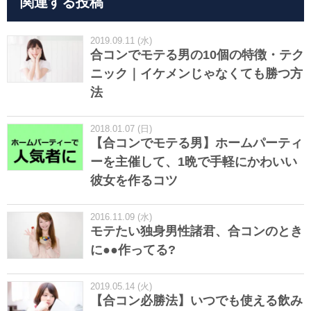
関連する投稿
2019.09.11 (水)
合コンでモテる男の10個の特徴・テク
ニック｜イケメンじゃなくても勝つ方
法
2018.01.07 (日)
【合コンでモテる男】ホームパーティ
ーを主催して、1晩で手軽にかわいい
彼女を作るコツ
2016.11.09 (水)
モテたい独身男性諸君、合コンのとき
に●●作ってる?
2019.05.14 (火)
【合コン必勝法】いつでも使える飲み