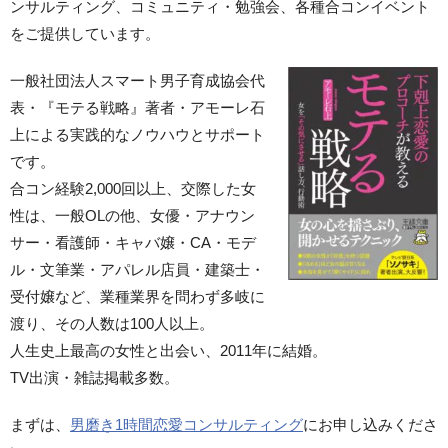
ンサルティング、コミュニティ・勉強会、各種合コンイベント
をご提供しています。
一般社団法人スマート男子育成協会代
表・『モテる戦略』著者・アモーレ石
上による実践的なノウハウとサポート
です。
合コン経験2,000回以上、交際した女
性は、一般OLの他、女優・アナウン
サー・看護師・キャバ嬢・CA・モデ
ル・文筆業・アパレル店員・建築士・
受付嬢など、業種業界を問わず多岐に
渡り、その人数は100人以上。
人生史上最高の女性と出会い、2011年に結婚。
TV出演・雑誌掲載多数。
まずは、
男磨き1時間恋愛コンサルティング
にお申し込みくださ