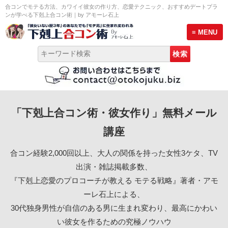
合コンでモテる方法、カワイイ彼女の作り方、恋愛テクニック、おすすめデートプラ
ンが学べる下剋上合コン術｜by アモーレ石上
≡ MENU
トップページ
「下剋上合コン術・彼女作り」無料メール
彼女作り無料メール講座
講座
モテる男のLINE術セミナー
合コン経験2,000回以上、大人の関係を持った女性3ケタ、TV
プロ合コン幹事養成講座 説明会
出演・雑誌掲載多数、
『下剋上恋愛のプロコーチが教える モテる戦略』著者・アモ
サービス案内
ーレ石上による、
30代独身男性が自信のある男に生まれ変わり、最高にかわい
恋愛プロフィール
い彼女を作るための究極ノウハウ