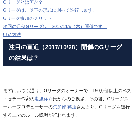
Gリーグとは何か？
Gリーグは、以下の形式に則って進行します。
Gリーグ参加のメリット
次回の月例Gリーグは、2017/11/9（木）開催です！
申込方法
注目の直近（2017/10/28）開催のGリーグ
の結果は？
まずはいつも通り、Gリーグのオーナーで、150万部以上のベス
トセラー作家の
潮凪洋介
氏からのご挨拶。その後、Gリーグス
ーパープロデューサーの
矢加部 英達
さんより、Gリーグを進行
する上でのルール説明が行われます。