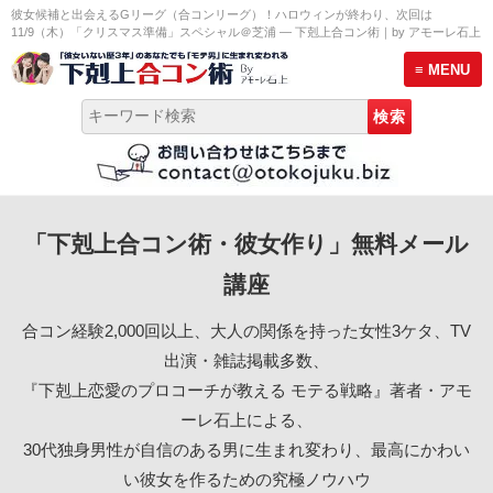
彼女候補と出会えるGリーグ（合コンリーグ）！ハロウィンが終わり、次回は
11/9（木）「クリスマス準備」スペシャル＠芝浦 ― 下剋上合コン術｜by アモーレ石上
≡ MENU
トップページ
「下剋上合コン術・彼女作り」無料メール
彼女作り無料メール講座
講座
モテる男のLINE術セミナー
合コン経験2,000回以上、大人の関係を持った女性3ケタ、TV
プロ合コン幹事養成講座 説明会
出演・雑誌掲載多数、
『下剋上恋愛のプロコーチが教える モテる戦略』著者・アモ
サービス案内
ーレ石上による、
30代独身男性が自信のある男に生まれ変わり、最高にかわい
恋愛プロフィール
い彼女を作るための究極ノウハウ