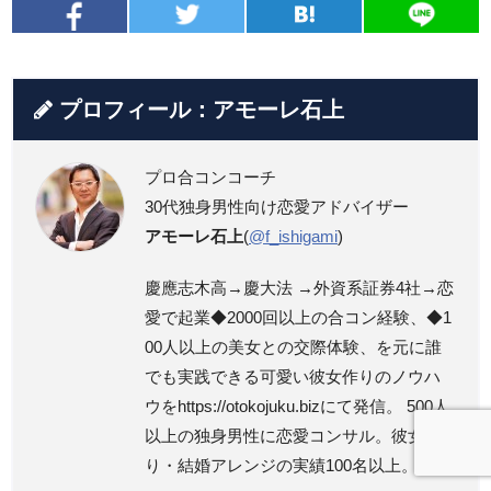
プロフィール：アモーレ石上
プロ合コンコーチ
30代独身男性向け恋愛アドバイザー
アモーレ石上
(
@f_ishigami
)
慶應志木高→慶大法 →外資系証券4社→恋
愛で起業◆2000回以上の合コン経験、◆1
00人以上の美女との交際体験、を元に誰
でも実践できる可愛い彼女作りのノウハ
ウをhttps://otokojuku.bizにて発信。 500人
以上の独身男性に恋愛コンサル。彼女作
り・結婚アレンジの実績100名以上。