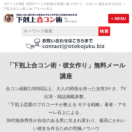
【デート計画】2回目デートの約束を容易に取り付けて、かわいい彼女を作る方法 ―
下剋上合コン術｜by アモーレ石上
≡ MENU
トップページ
「下剋上合コン術・彼女作り」無料メール
彼女作り無料メール講座
講座
モテる男のLINE術セミナー
合コン経験2,000回以上、大人の関係を持った女性3ケタ、TV
プロ合コン幹事養成講座 説明会
出演・雑誌掲載多数、
『下剋上恋愛のプロコーチが教える モテる戦略』著者・アモ
サービス案内
ーレ石上による、
30代独身男性が自信のある男に生まれ変わり、最高にかわい
恋愛プロフィール
い彼女を作るための究極ノウハウ