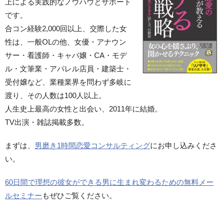
上による実践的なノウハウとサポート
です。
合コン経験2,000回以上、交際した女
性は、一般OLの他、女優・アナウン
サー・看護師・キャバ嬢・CA・モデ
ル・文筆業・アパレル店員・建築士・
受付嬢など、業種業界を問わず多岐に
渡り、その人数は100人以上。
人生史上最高の女性と出会い、2011年に結婚。
TV出演・雑誌掲載多数。
まずは、
男磨き1時間恋愛コンサルティング
にお申し込みくださ
い。
60日間で理想の彼女ができる男に生まれ変わるための無料メー
ルセミナー
もぜひご覧ください。