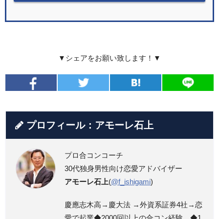
▼シェアをお願い致します！▼
プロフィール：アモーレ石上
プロ合コンコーチ
30代独身男性向け恋愛アドバイザー
アモーレ石上
(
@f_ishigami
)
慶應志木高→慶大法 →外資系証券4社→恋
愛で起業◆2000回以上の合コン経験、◆1