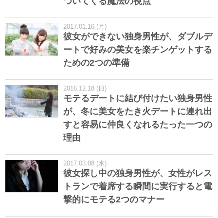
ついてくる魔法の視点
2017.01.16 (月)
彼女ができない独身男性が、ダブルデ
ートで好みの美女を楽チンゲットする
ための2つの準備
2016.12.18 (日)
モテるデートに結び付けたい独身男性
が、冬に美女をたき火デートに連れ出
すと容易に仲良くなれるたった一つの
理由
2017.03.08 (水)
彼女探し中の独身男性が、女性がレス
トランで着席する瞬間に実行すると電
撃的にモテる2つのマナー